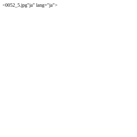
<0052_5.jpg"ja" lang="ja">