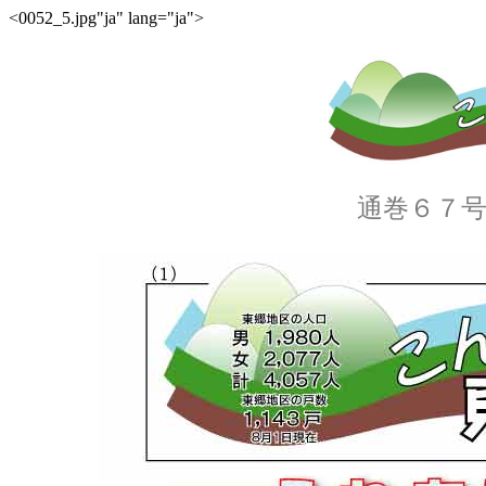
<0052_5.jpg"ja" lang="ja">
通巻６７