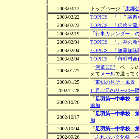
2003/03/12
トップページ「
東郷
2003/02/22
TOPICS 「ＩＴ
2003/02/22
TOPICS 「伝承交
2003/02/19
「行事カレンダー」
2003/02/04
TOPICS 「ごみ
2003/02/04
TOPICS 「無添
2003/02/04
TOPICS 「市町
「
河童日記
」ページ
2003/01/25
えて
メール
で送って
2003/01/25
「
東郷の見所・風景
2002/11/28
11月27日のサーバー
「
足羽第一中学校 第
2002/10/26
追加
「
足羽第一中学校 第
2002/10/17
加
2002/10/04
「
足羽第一中学校 第
2002/09/26
「ふれあい文化祭」