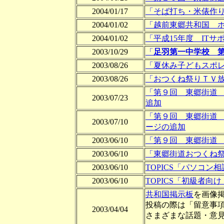
2004/01/17
「そば打ち・米俵作
2004/01/02
「
越前東郷共和国 
2004/01/02
「平成15年度 IT
2003/10/29
「
足羽第一中学校 第
2003/08/26
「夏休み子どもスポ
2003/08/26
「おつくね祭りＴＶ
「第９回 東郷街道
2003/07/23
追加
「第９回 東郷街道
2003/07/10
ージの追加
2003/06/10
「第９回 東郷街道
2003/06/10
「東郷街道おつくね
2003/06/10
TOPICS「パソコン
2003/06/10
TOPICS「初級者
共和国掲示板
を画像
投稿の際は「留意事
2003/04/04
さまざまな話題・意