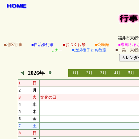
福井市東郷
■地区行事
■自治会行事
■おつくね祭
■公民館
■東郷ふる
ミナー
■放課後子ども教室
■一乗・東郷
2026年
1月
2月
3月
4月
5月
1
日
2
月
3
火
文化の日
4
水
5
木
6
金
7
土
8
日