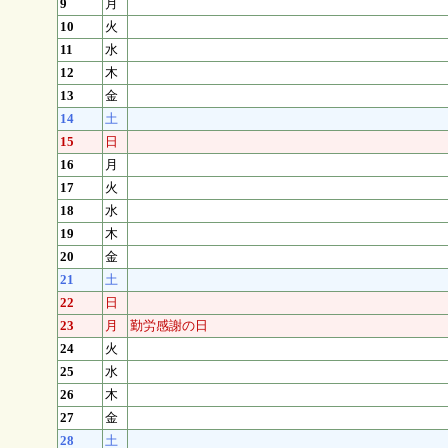
9
月
10
火
11
水
12
木
13
金
14
土
15
日
16
月
17
火
18
水
19
木
20
金
21
土
22
日
23
月
勤労感謝の日
24
火
25
水
26
木
27
金
28
土