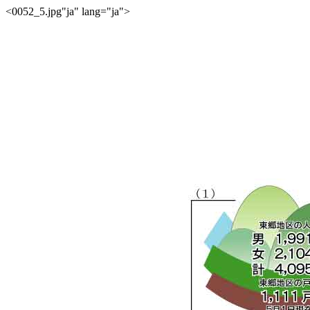
<0052_5.jpg"ja" lang="ja">