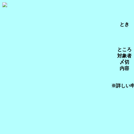
とき
ところ
対象者
〆切
内容
※詳しい